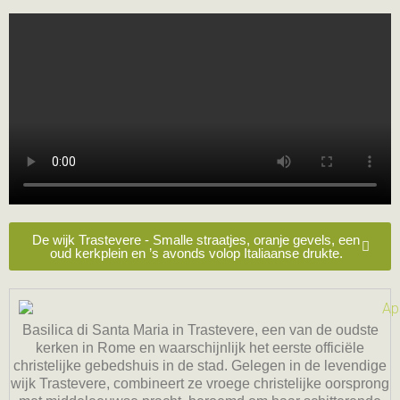
De wijk Trastevere - Smalle straatjes, oranje gevels, een
oud kerkplein en ’s avonds volop Italiaanse drukte.
Basilica di Santa Maria in Trastevere, een van de oudste
kerken in Rome en waarschijnlijk het eerste officiële
christelijke gebedshuis in de stad. Gelegen in de levendige
wijk Trastevere, combineert ze vroege christelijke oorsprong