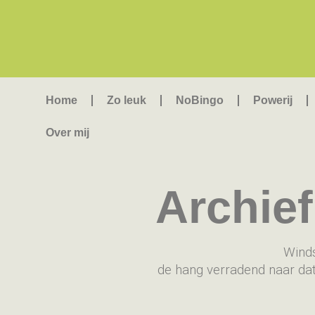
Home
Zo leuk
NoBingo
Powerij
Over mij
Archie
Winds
de hang verradend naar dat