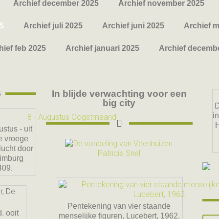
Archief december 2025
Archief november 2025
5
Archief juli 2025
Archief juni 2025
Archief m
hief feb 2025
Archief januari 2025
Archief decemb
In blijde verwachting voor een
5
big city
D
i
tus - uit
de vroege
lucht door
Limburg
409.
Pentekening van vier staande
. ooit
menselijke figuren, Lucebert, 1962.