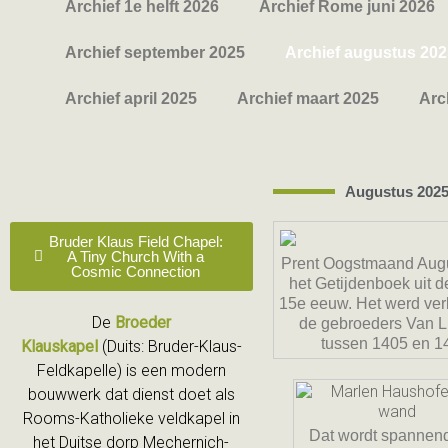
Archief 1e helft 2026
Archief Rome juni 2026
Archief september 2025
Archief augustus 202
Archief april 2025
Archief maart 2025
Arc
Augustus 202
Bruder Klaus Field Chapel:
A Tiny Church With a
Prent Oogstmaand Augus
Cosmic Connection
het Getijdenboek uit 
15e eeuw. Het werd ver
De
Broeder
de gebroeders Van 
tussen 1405 en 1
Klauskapel
(
Duits
: Bruder-Klaus-
Feldkapelle) is een modern
bouwwerk dat dienst doet als
Rooms-Katholieke veldkapel in
Dat wordt spannend
het Duitse dorp Mechernich-