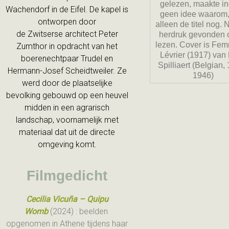
gelezen, maakte in
Wachendorf in de Eifel. De kapel is
geen idee waarom,
ontworpen door
alleen de titel nog.
de Zwitserse architect Peter
herdruk gevonden 
lezen. Cover is Fe
Zumthor in opdracht van het
Lévrier (1917) van
boerenechtpaar Trudel en
Spilliaert (Belgian,
Hermann-Josef Scheidtweiler. Ze
1946)
werd door de plaatselijke
bevolking gebouwd op een heuvel
midden in een agrarisch
landschap, voornamelijk met
materiaal dat uit de directe
omgeving komt.
Filmgedicht
Cecilia Vicuña – Quipu
Womb
(2024) : beelden
opgenomen in Athene tijdens haar