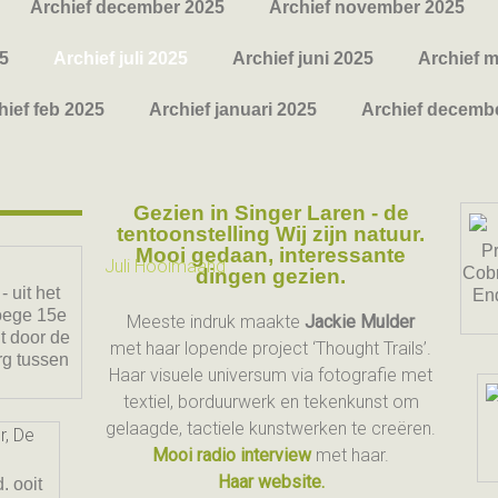
Archief december 2025
Archief november 2025
5
Archief juli 2025
Archief juni 2025
Archief m
hief feb 2025
Archief januari 2025
Archief decemb
Gezien in Singer Laren - de
tentoonstelling Wij zijn natuur.
Pr
Mooi gedaan, interessante
Cobr
dingen gezien.
 uit het
End
roege 15e
Meeste indruk maakte
Jackie Mulder
t door de
met haar lopende project ‘Thought Trails’.
rg tussen
Haar visuele universum via fotografie met
.
textiel, borduurwerk en tekenkunst om
gelaagde, tactiele kunstwerken te creëren.
Mooi radio interview
met haar.
Haar website.
. ooit