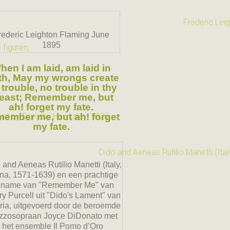
rederic Leighton Flaming June
1895
hen I am laid, am laid in
th, May my wrongs create
trouble, no trouble in thy
east; Remember me, but
ah! forget my fate.
ember me, but ah! forget
my fate.
 and Aeneas Rutilio Manetti (Italy,
na, 1571-1639) en een prachtige
name van "Remember Me" van
y Purcell uit "Dido's Lament" van
ria, uitgevoerd door de beroemde
zzosopraan Joyce DiDonato met
het ensemble Il Pomo d’Oro