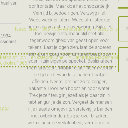
rhaal van
confrontatie. Maar doe het onopzettelijk.
Vermijd bijbedoelingen. Verzwijg niet.
Wees week en sterk. Wees slim, steek je
nek uit en veracht de overwinning. Kijk niet
toe, bewijs niets, maar blijf met alle
5-1934
tegenwoordigheid van geest open voor
ssionist
tekens. Laat je ogen zien, laat de anderen
erin kijken, zorg voor ruimte en beschouw
ieder in zijn eigen perspectief. Beslis alleen
met hartstocht. Misluk rustig. Neem vooral
de tijd en bewandel zijpaden. Laat je
afleiden. Neem, om het zo te zeggen,
vakantie. Hoor een boom en hoor water.
Trek jezelf terug in jezelf als je daar zin in
hebt en gun je de zon. Vergeet de mensen
in je naaste omgeving, verstevig je banden
met onbekenden, buig je over bijzaken,
wijk uit naar de verlatenheid, vermoord het