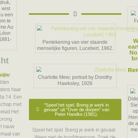
druk,
 wist
 Nu een
om te
F
mme Au
 Léon
 1881-
W
Pentekening van vier staande
ear
menselijke figuren, Lucebert, 1962.
No 
br
ht
Rem
Quipu
Charlotte Mew; portrait by Dorothy
elden
Hawksley, 1926
jdens haar
a 14. E
en
Dido
ndschap met
“Speel het spel. Breng je werk in
Sie
gevaar” uit “Over de dorpen” van
op
eluid Het
Peter Handke (1981).
Henr
sprong
de a
at nauw
Speel het spel. Breng je werk in gevaar.
me
erhaal van
Wees niet de hoofdpersoon. Zoek de