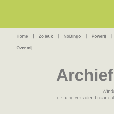
Home
Zo leuk
NoBingo
Powerij
Over mij
Archie
Winds
de hang verradend naar dat