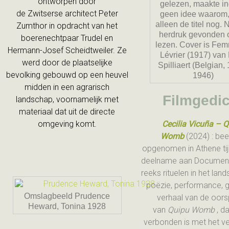
ontworpen door
gelezen, maakte in
de Zwitserse architect Peter
geen idee waarom,
alleen de titel nog.
Zumthor in opdracht van het
herdruk gevonden 
boerenechtpaar Trudel en
lezen. Cover is Fe
Hermann-Josef Scheidtweiler. Ze
Lévrier (1917) van
werd door de plaatselijke
Spilliaert (Belgian,
bevolking gebouwd op een heuvel
1946)
midden in een agrarisch
Filmgedic
landschap, voornamelijk met
materiaal dat uit de directe
omgeving komt.
Cecilia Vicuña – 
Womb
(2024) : be
opgenomen in Athene ti
deelname aan Document
reeks rituelen in het la
poëzie, performance, g
Omslagbeeld Prudence
verhaal van de oor
Heward, Tonina 1928
van
Quipu Womb
, d
verbonden is met het v